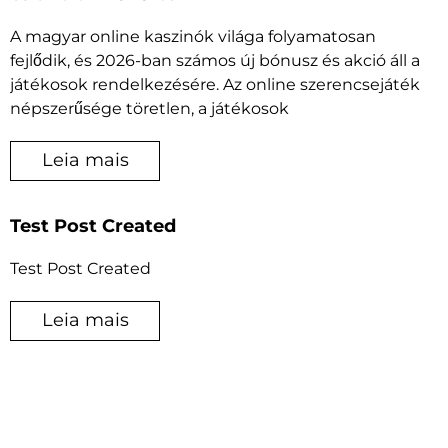
A magyar online kaszinók világa folyamatosan
fejlődik, és 2026-ban számos új bónusz és akció áll a
játékosok rendelkezésére. Az online szerencsejáték
népszerűsége töretlen, a játékosok
Leia mais
Test Post Created
Test Post Created
Leia mais