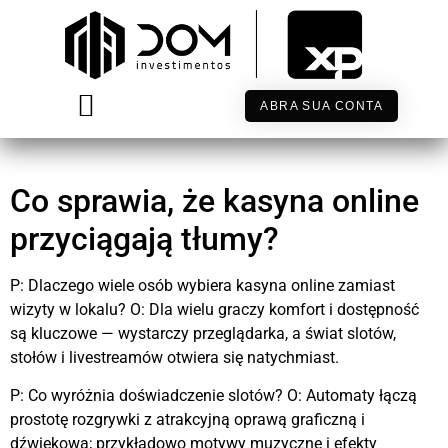
Wieczór przy świetle ekranów:
relaks, gra i muzyka z Slots DJ
ABRA SUA CONTA
TRABALHE CONOSCO
Co sprawia, że kasyna online
przyciągają tłumy?
P: Dlaczego wiele osób wybiera kasyna online zamiast
wizyty w lokalu? O: Dla wielu graczy komfort i dostępność
są kluczowe — wystarczy przeglądarka, a świat slotów,
stołów i livestreamów otwiera się natychmiast.
P: Co wyróżnia doświadczenie slotów? O: Automaty łączą
prostotę rozgrywki z atrakcyjną oprawą graficzną i
dźwiękową; przykładowo motywy muzyczne i efekty