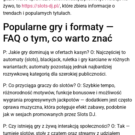
żywo, to
https://slots-dj.pl/
, które zbiera informacje o
trendach i popularnych tytułach.
Popularne gry i formaty —
FAQ o tym, co warto znać
P: Jakie gry dominują w ofertach kasyn? O: Najczęściej to
automaty (slots), blackjack, ruletka i gry karciane w różnych
wariantach; automaty pozostają jednak najbardziej
rozrywkową kategorią dla szerokiej publiczności.
P: Co przyciąga graczy do slotów? O: Szybkie tempo,
różnorodność motywów, funkcje bonusowe i możliwość
wygrania progresywnych jackpotów — dodatkiem jest często
oprawa muzyczna, która potęguje efekt zabawy, podobnie
jak w sesjach promowanych przez Slots DJ.
P: Czy istnieją gry z żywą interakcją społeczności? O: Tak —
turnieje slotów, stoły z czatem oraz streamy z udziałem