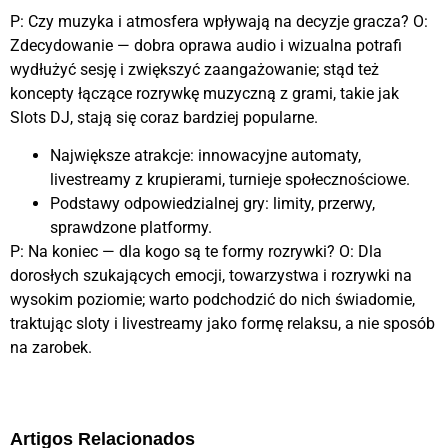
P: Czy muzyka i atmosfera wpływają na decyzje gracza? O:
Zdecydowanie — dobra oprawa audio i wizualna potrafi
wydłużyć sesję i zwiększyć zaangażowanie; stąd też
koncepty łączące rozrywkę muzyczną z grami, takie jak
Slots DJ, stają się coraz bardziej popularne.
Największe atrakcje: innowacyjne automaty,
livestreamy z krupierami, turnieje społecznościowe.
Podstawy odpowiedzialnej gry: limity, przerwy,
sprawdzone platformy.
P: Na koniec — dla kogo są te formy rozrywki? O: Dla
dorosłych szukających emocji, towarzystwa i rozrywki na
wysokim poziomie; warto podchodzić do nich świadomie,
traktując sloty i livestreamy jako formę relaksu, a nie sposób
na zarobek.
Artigos Relacionados