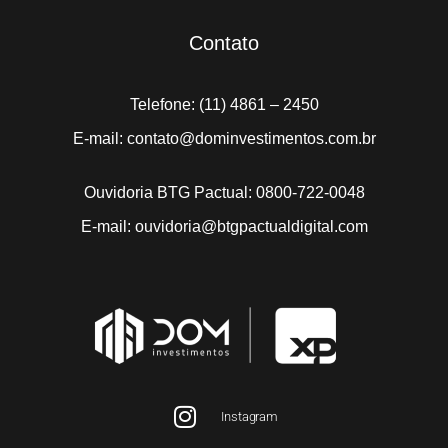
Contato
Telefone: (11) 4861 – 2450
E-mail: contato@dominvestimentos.com.br
Ouvidoria BTG Pactual: 0800-722-0048
E-mail: ouvidoria@btgpactualdigital.com
Instagram