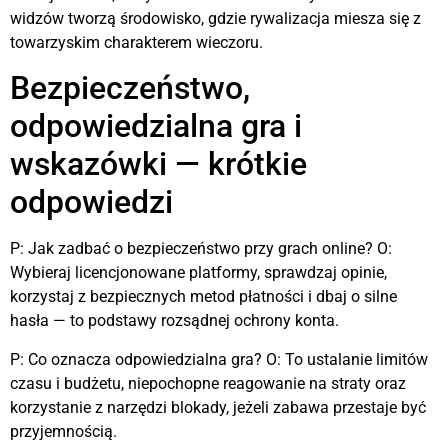
widzów tworzą środowisko, gdzie rywalizacja miesza się z
towarzyskim charakterem wieczoru.
Bezpieczeństwo,
odpowiedzialna gra i
wskazówki — krótkie
odpowiedzi
P: Jak zadbać o bezpieczeństwo przy grach online? O:
Wybieraj licencjonowane platformy, sprawdzaj opinie,
korzystaj z bezpiecznych metod płatności i dbaj o silne
hasła — to podstawy rozsądnej ochrony konta.
P: Co oznacza odpowiedzialna gra? O: To ustalanie limitów
czasu i budżetu, niepochopne reagowanie na straty oraz
korzystanie z narzędzi blokady, jeżeli zabawa przestaje być
przyjemnością.