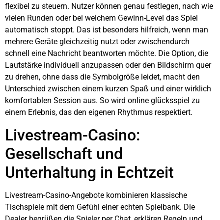
flexibel zu steuern. Nutzer können genau festlegen, nach wie
vielen Runden oder bei welchem Gewinn-Level das Spiel
automatisch stoppt. Das ist besonders hilfreich, wenn man
mehrere Geräte gleichzeitig nutzt oder zwischendurch
schnell eine Nachricht beantworten möchte. Die Option, die
Lautstärke individuell anzupassen oder den Bildschirm quer
zu drehen, ohne dass die Symbolgröße leidet, macht den
Unterschied zwischen einem kurzen Spaß und einer wirklich
komfortablen Session aus. So wird online glücksspiel zu
einem Erlebnis, das den eigenen Rhythmus respektiert.
Livestream-Casino:
Gesellschaft und
Unterhaltung in Echtzeit
Livestream-Casino-Angebote kombinieren klassische
Tischspiele mit dem Gefühl einer echten Spielbank. Die
Dealer begrüßen die Spieler per Chat, erklären Regeln und