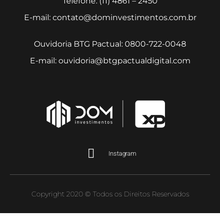
Telefone: (11) 4861 – 2450
E-mail: contato@dominvestimentos.com.br
Ouvidoria BTG Pactual: 0800-722-0048
E-mail: ouvidoria@btgpactualdigital.com
Instagram
Copyright 2020 © Todos os Direitos Reservados