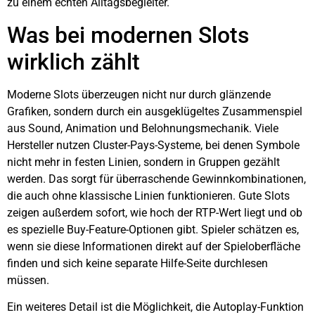
zu einem echten Alltagsbegleiter.
Was bei modernen Slots
wirklich zählt
Moderne Slots überzeugen nicht nur durch glänzende
Grafiken, sondern durch ein ausgeklügeltes Zusammenspiel
aus Sound, Animation und Belohnungsmechanik. Viele
Hersteller nutzen Cluster-Pays-Systeme, bei denen Symbole
nicht mehr in festen Linien, sondern in Gruppen gezählt
werden. Das sorgt für überraschende Gewinnkombinationen,
die auch ohne klassische Linien funktionieren. Gute Slots
zeigen außerdem sofort, wie hoch der RTP-Wert liegt und ob
es spezielle Buy-Feature-Optionen gibt. Spieler schätzen es,
wenn sie diese Informationen direkt auf der Spieloberfläche
finden und sich keine separate Hilfe-Seite durchlesen
müssen.
Ein weiteres Detail ist die Möglichkeit, die Autoplay-Funktion