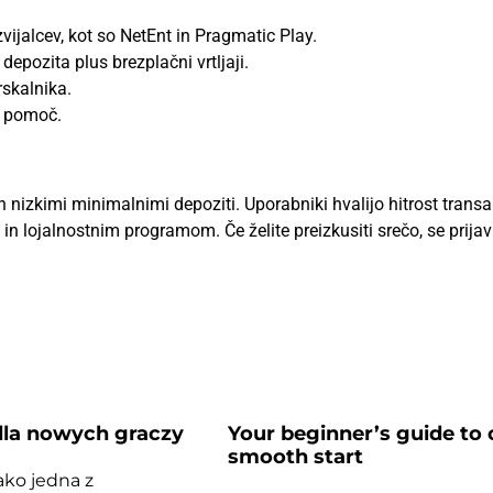
vijalcev, kot so NetEnt in Pragmatic Play.
pozita plus brezplačni vrtljaji.
brskalnika.
o pomoč.
n nizkimi minimalnimi depoziti. Uporabniki hvalijo hitrost transak
 in lojalnostnim programom. Če želite preizkusiti srečo, se prijav
dla nowych graczy
Your beginner’s guide to o
smooth start
ako jedna z