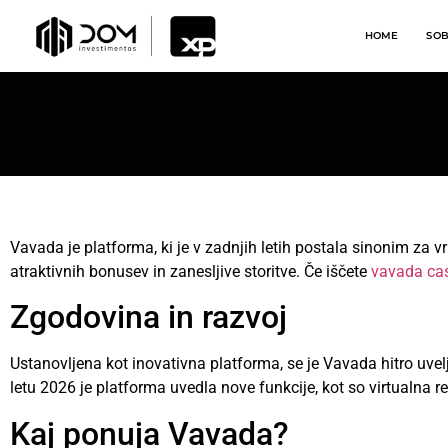
HOME
SO
V
Vavada je platforma, ki je v zadnjih letih postala sinonim za vrh
atraktivnih bonusev in zanesljive storitve. Če iščete
vavada ca
Zgodovina in razvoj
Ustanovljena kot inovativna platforma, se je Vavada hitro uvelj
letu 2026 je platforma uvedla nove funkcije, kot so virtualna res
Kaj ponuja Vavada?