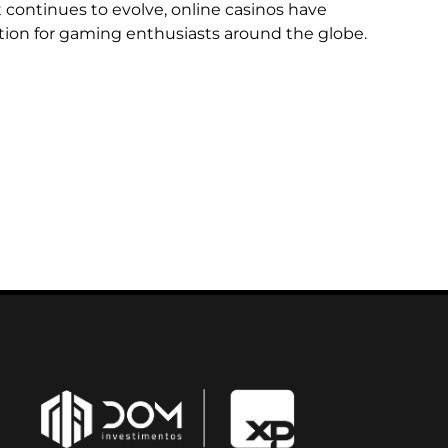
 continues to evolve, online casinos have
tion for gaming enthusiasts around the globe.