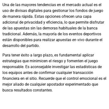
Una de las mayores tendencias en el mercado actual es el
uso de divisas digitales para gestionar los fondos de juego
de manera rápida. Estas opciones ofrecen una capa
adicional de privacidad y eficiencia, lo que permite disfrutar
de las apuestas sin las demoras habituales de la banca
tradicional. Además, la mayoría de los eventos deportivos
están disponibles para realizar
apuestas en vivo
durante el
desarrollo del partido.
Para tener éxito a largo plazo, es fundamental aplicar
estrategias que minimicen el riesgo y fomenten el juego
responsable. Es aconsejable investigar las estadísticas de
los equipos antes de confirmar cualquier transacción
financiera en el sitio. Recuerde que el control emocional es el
mejor aliado de cualquier apostador experimentado que
busca resultados constantes.