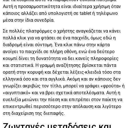
Αυτή η προσαρμοστικότητα είναι ιδιαίτερα χρήσιμη όταν
κάποιος αλλάζει από υπολογιστή σε tablet ή τηλέφωνο
μέσα στην ίδια συνεδρία.
Σε πολλές πλατφόρμες ο χρήστης αναγκάζεται να κάνει
πολλά κλικ για να φτάσει σε ένα παιχνίδι, όμως εδώ η
διαδρομή είναι σύντομη. Ένα κλικ πάνω στην κάρτα
ανοίγει το παιχνίδι σε πλήρη οθόνη, ενώ ένα δεύτερο
κουμπί δίνει τη δυνατότητα να δει κανείς πληροφορίες
και στατιστικά. Η γραμμή αναζήτησης βρίσκεται πάντα
ορατή στην κορυφή και δέχεται λέξεις-κλειδιά τόσο στα
ελληνικά όσο και στα αγγλικά. Ακόμη και αν κάποιος δεν
γνωρίζει ακριβώς τον τίτλο, μπορεί να γράψει «φρούτα» ή
«αιγυπτιακό» και να βρει σχετικά αποτελέσματα. Αυτή η
ευελιξία μειώνει την πίεση και επιτρέπει στον παίκτη να
επικεντρωθεί περισσότερο στην απόλαυση και λιγότερο
στη διαχείριση της διεπαφής.
Ζωντανές μεταδόσεις και