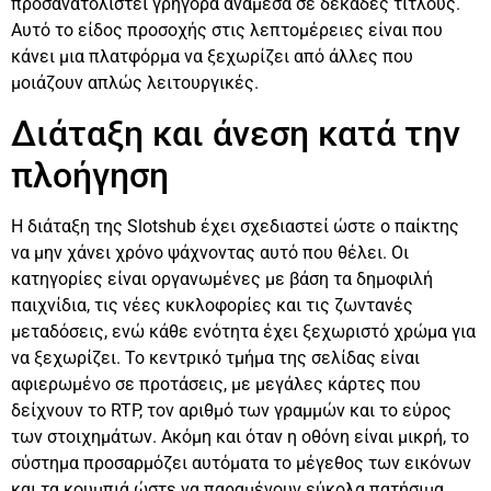
προσανατολιστεί γρήγορα ανάμεσα σε δεκάδες τίτλους.
Αυτό το είδος προσοχής στις λεπτομέρειες είναι που
κάνει μια πλατφόρμα να ξεχωρίζει από άλλες που
μοιάζουν απλώς λειτουργικές.
Διάταξη και άνεση κατά την
πλοήγηση
Η διάταξη της Slotshub έχει σχεδιαστεί ώστε ο παίκτης
να μην χάνει χρόνο ψάχνοντας αυτό που θέλει. Οι
κατηγορίες είναι οργανωμένες με βάση τα δημοφιλή
παιχνίδια, τις νέες κυκλοφορίες και τις ζωντανές
μεταδόσεις, ενώ κάθε ενότητα έχει ξεχωριστό χρώμα για
να ξεχωρίζει. Το κεντρικό τμήμα της σελίδας είναι
αφιερωμένο σε προτάσεις, με μεγάλες κάρτες που
δείχνουν το RTP, τον αριθμό των γραμμών και το εύρος
των στοιχημάτων. Ακόμη και όταν η οθόνη είναι μικρή, το
σύστημα προσαρμόζει αυτόματα το μέγεθος των εικόνων
και τα κουμπιά ώστε να παραμένουν εύκολα πατήσιμα.