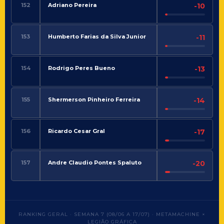
152
Adriano Pereira
-10
153
Humberto Farias da Silva Junior
-11
154
Rodrigo Peres Bueno
-13
155
Shermerson Pinheiro Ferreira
-14
156
Ricardo Cesar Gral
-17
157
Andre Claudio Pontes Spaluto
-20
RANKING GERAL · SEMANA 7 (08/06 A 17/07) · METAMACHINE ×
LEGIÃO GRÁFICA