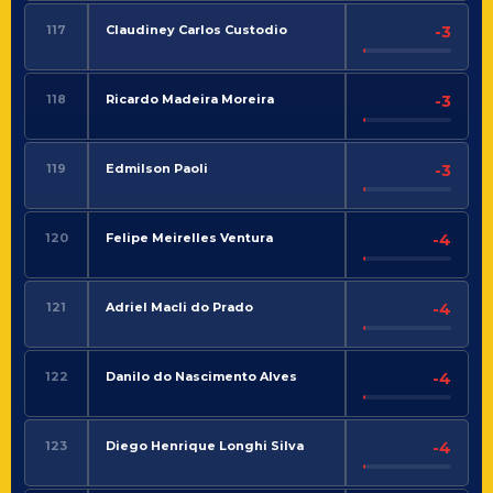
117
Claudiney Carlos Custodio
-3
118
Ricardo Madeira Moreira
-3
119
Edmilson Paoli
-3
120
Felipe Meirelles Ventura
-4
121
Adriel Macli do Prado
-4
122
Danilo do Nascimento Alves
-4
123
Diego Henrique Longhi Silva
-4