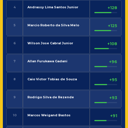
4
Andrassy Lima Santos Junior
+128
5
Marcio Roberto da Silva Melo
+125
6
Wilson Jose Cabral Junior
+108
7
Allan Furukawa Gadani
+96
8
Caio Victor Tobias de Souza
+95
9
Rodrigo Silva de Rezende
+93
10
Marcos Weigand Bastos
+91