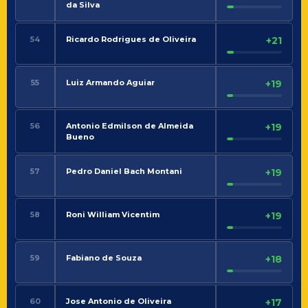
da Silva
54
Ricardo Rodrigues de Oliveira
+21
55
Luiz Armando Aguiar
+19
56
Antonio Edmilson de Almeida
+19
Bueno
57
Pedro Daniel Bach Montani
+19
58
Roni William Vicentim
+19
59
Fabiano de Souza
+18
60
Jose Antonio de Oliveira
+17