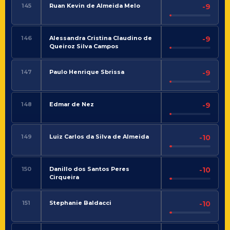
145
Ruan Kevin de Almeida Melo
-9
146
Alessandra Cristina Claudino de
-9
Queiroz Silva Campos
147
Paulo Henrique Sbrissa
-9
148
Edmar de Nez
-9
149
Luiz Carlos da Silva de Almeida
-10
150
Danillo dos Santos Peres
-10
Cirqueira
151
Stephanie Baldacci
-10