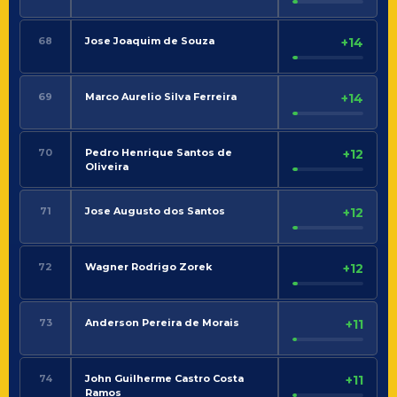
68
Jose Joaquim de Souza
+14
69
Marco Aurelio Silva Ferreira
+14
70
Pedro Henrique Santos de
+12
Oliveira
71
Jose Augusto dos Santos
+12
72
Wagner Rodrigo Zorek
+12
73
Anderson Pereira de Morais
+11
74
John Guilherme Castro Costa
+11
Ramos