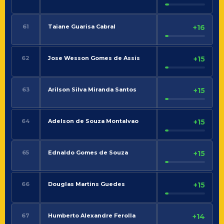
61
Taiane Guarisa Cabral
+16
62
Jose Wesson Gomes de Assis
+15
63
Arilson Silva Miranda Santos
+15
64
Adelson de Souza Montalvao
+15
65
Ednaldo Gomes de Souza
+15
66
Douglas Martins Guedes
+15
67
Humberto Alexandre Ferolla
+14