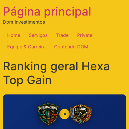
Página principal
Dom Investimentos
Home
Serviços
Trade
Private
Equipe & Carreira
Conteúdo DOM
Ranking geral Hexa
Top Gain
×