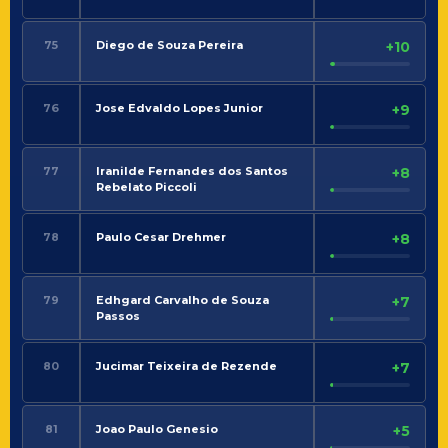
75
Diego de Souza Pereira
+10
76
Jose Edvaldo Lopes Junior
+9
77
Iranilde Fernandes dos Santos
+8
Rebelato Piccoli
78
Paulo Cesar Drehmer
+8
79
Edhgard Carvalho de Souza
+7
Passos
80
Jucimar Teixeira de Rezende
+7
81
Joao Paulo Genesio
+5