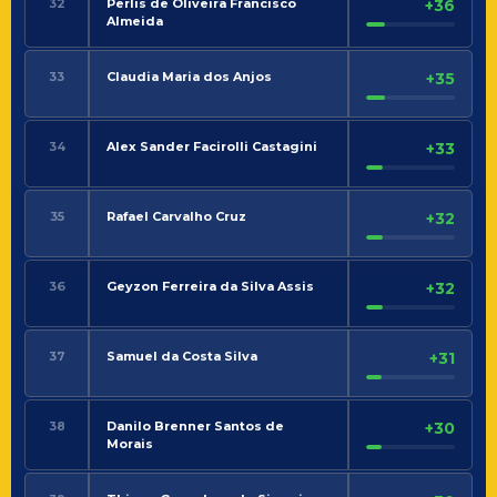
32
Perlis de Oliveira Francisco
+36
Almeida
33
Claudia Maria dos Anjos
+35
34
Alex Sander Facirolli Castagini
+33
35
Rafael Carvalho Cruz
+32
36
Geyzon Ferreira da Silva Assis
+32
37
Samuel da Costa Silva
+31
38
Danilo Brenner Santos de
+30
Morais