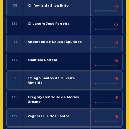
131
Gil Regis da Silva Brito
-5
132
Gilvandro Jose Ferreira
-5
133
Anderson de Souza Fagundes
-5
134
Mauricio Portela
-6
135
Thiago Santos de Oliveira
-6
Almeida
136
Gregory Henrique de Morais
-6
Urbano
137
Vagner Luis dos Santos
-6