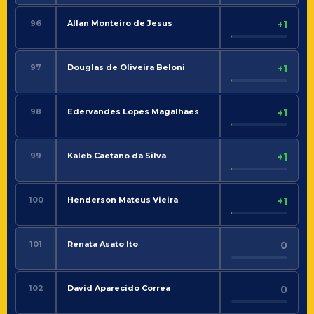
96
Allan Monteiro de Jesus
+1
97
Douglas de Oliveira Beloni
+1
98
Edervandes Lopes Magalhaes
+1
99
Kaleb Caetano da Silva
+1
100
Henderson Mateus Vieira
+1
101
Renata Asato Ito
0
102
David Aparecido Correa
0