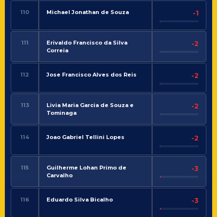
110
Michael Jonathan de Souza
-1
111
Erivaldo Francisco da Silva
-2
Correia
112
Jose Francisco Alves dos Reis
-2
113
Livia Maria Garcia de Souza e
-2
Tominaga
114
Joao Gabriel Tellini Lopes
-2
115
Guilherme Lohan Primo de
-3
Carvalho
116
Eduardo Silva Bicalho
-3