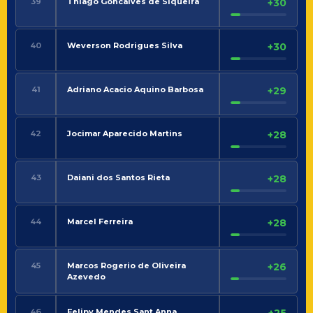
39
Thiago Goncalves de Siqueira
+30
40
Weverson Rodrigues Silva
+30
41
Adriano Acacio Aquino Barbosa
+29
42
Jocimar Aparecido Martins
+28
43
Daiani dos Santos Rieta
+28
44
Marcel Ferreira
+28
45
Marcos Rogerio de Oliveira
+26
Azevedo
46
Felipy Mendes Sant Anna
+25