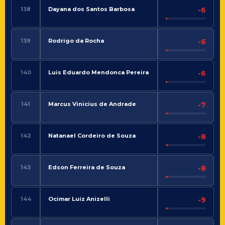
138
Dayana dos Santos Barbosa
-6
139
Rodrigo da Rocha
-6
140
Luis Eduardo Mendonca Pereira
-6
141
Marcus Vinicius de Andrade
-7
142
Natanael Cordeiro de Souza
-8
143
Edson Ferreira de Souza
-8
144
Ocimar Luiz Anizelli
-9