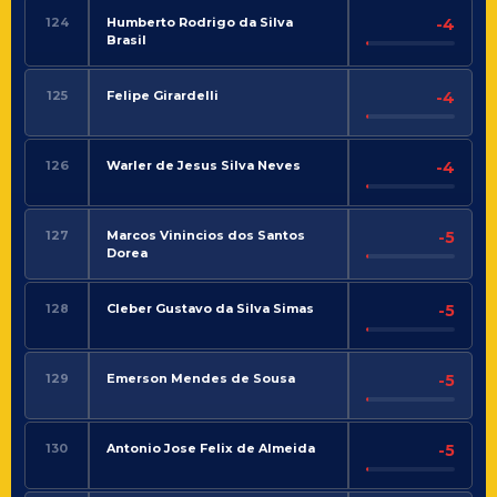
124
Humberto Rodrigo da Silva
-4
Brasil
125
Felipe Girardelli
-4
126
Warler de Jesus Silva Neves
-4
127
Marcos Vinincios dos Santos
-5
Dorea
128
Cleber Gustavo da Silva Simas
-5
129
Emerson Mendes de Sousa
-5
130
Antonio Jose Felix de Almeida
-5