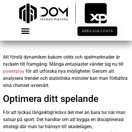
Strategier och spänning med
powerplay i modern betting
ABRA SUA CONTA
TRABALHE CONOSCO
Att förstå dynamiken bakom odds och spelmarknader är
nyckeln till framgång. Många entusiaster vänder sig nu till
powerplay
för att utforska nya möjligheter. Genom att
analysera trender och statistiska mönster kan man förbättra
sina chanser avsevärt.
Optimera ditt spelande
För att lyckas långsiktigt krävs det mer än bara tur när man
satsar på sport. Det handlar om att bygga en disciplinerad
strategi där man tar hänsyn till skadelägen,