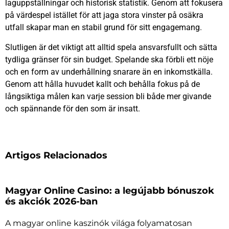
laguppställningar och historisk statistik. Genom att fokusera
på värdespel istället för att jaga stora vinster på osäkra
utfall skapar man en stabil grund för sitt engagemang.
Slutligen är det viktigt att alltid spela ansvarsfullt och sätta
tydliga gränser för sin budget. Spelande ska förbli ett nöje
och en form av underhållning snarare än en inkomstkälla.
Genom att hålla huvudet kallt och behålla fokus på de
långsiktiga målen kan varje session bli både mer givande
och spännande för den som är insatt.
Artigos Relacionados
Magyar Online Casino: a legújabb bónuszok
és akciók 2026-ban
A magyar online kaszinók világa folyamatosan