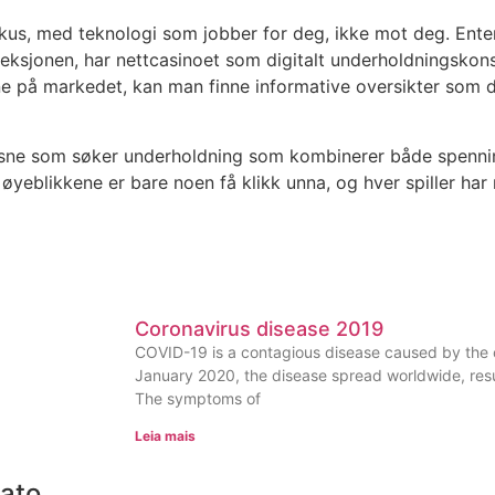
kus, med teknologi som jobber for deg, ikke mot deg. Ente
o-seksjonen, har nettcasinoet som digitalt underholdningsko
ne på markedet, kan man finne informative oversikter som 
voksne som søker underholdning som kombinerer både spennin
eblikkene er bare noen få klikk unna, og hver spiller har 
Coronavirus disease 2019
COVID-19 is a contagious disease caused by the 
January 2020, the disease spread worldwide, res
The symptoms of
Leia mais
ato