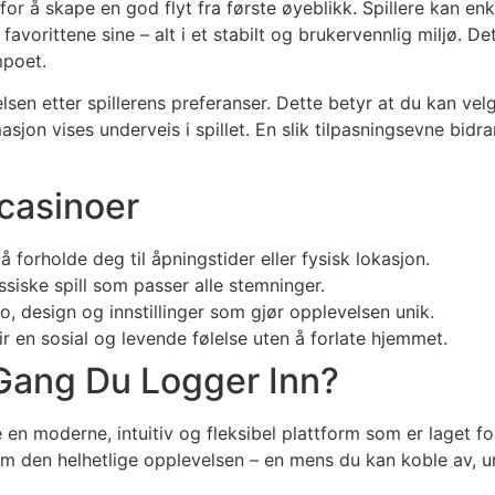
or å skape en god flyt fra første øyeblikk. Spillere kan enk
 favorittene sine – alt i et stabilt og brukervennlig miljø. Det
mpoet.
lsen etter spillerens preferanser. Dette betyr at du kan vel
jon vises underveis i spillet. En slik tilpasningsevne bidrar
tcasinoer
å forholde deg til åpningstider eller fysisk lokasjon.
siske spill som passer alle stemninger.
, design og innstillinger som gjør opplevelsen unik.
r en sosial og levende følelse uten å forlate hjemmet.
Gang Du Logger Inn?
 en moderne, intuitiv og fleksibel plattform som er laget f
m den helhetlige opplevelsen – en mens du kan koble av, u