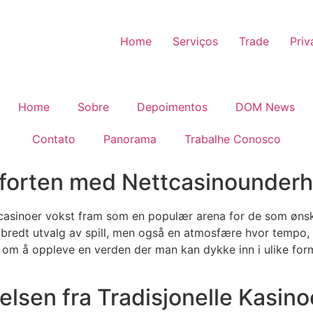
Home
Serviços
Trade
Priv
Home
Sobre
Depoimentos
DOM News
Contato
Panorama
Trabalhe Conosco
orten med Nettcasinounderh
ttcasinoer vokst fram som en populær arena for de som øns
et bredt utvalg av spill, men også en atmosfære hvor tempo
ad om å oppleve en verden der man kan dykke inn i ulike for
elsen fra Tradisjonelle Kasino