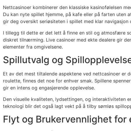
Nettcasinoer kombinerer den klassiske kasinofølelsen me
Du kan nyte spillet hjemme, på kafe eller på farten uten a
gir deg oversikt seriøsiteten i spillet med klar navigasjon
I tillegg til dette er det lett å finne en stil og atmosfær
diskret tilnærming. Live casinoer med ekte dealere gir den
elementer fra omgivelsene.
Spillutvalg og Spillopplevels
Et av det mest tiltalende aspektene ved nettcasinoer er de
roulette, finnes det noe for enhver smak. Spillene spenner 
gir en intens og engasjerende opplevelse.
Den visuelle kvaliteten, lydsettingen, og interaktiviteten 
teknologi blir det også lagt vekt på å tilby sømløs spillop
Flyt og Brukervennlighet fo