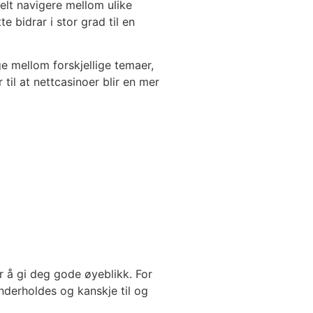
elt navigere mellom ulike
te bidrar i stor grad til en
ge mellom forskjellige temaer,
 til at nettcasinoer blir en mer
or å gi deg gode øyeblikk. For
nderholdes og kanskje til og