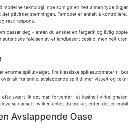
d moderne teknologi, noe som gir en helt annen type tilgj
t det påvirker stemningen. Tempoet er enkelt å kontrollere, 
 og rask respons.
e som passer deg – enten du ønsker en fargerik og livlig oppl
 autentiske følelsen av et landbasert casino, men helt uten
e
t enorme spillutvalget. Fra klassiske spilleautomater til b
over alt fra enkle, avslappende spill til mer visuelt og tek
er ofte svært lik det man forventer i et kasino i virkelighet
plevelse uansett hvilken enhet du bruker, enten det er mobil
r en Avslappende Oase