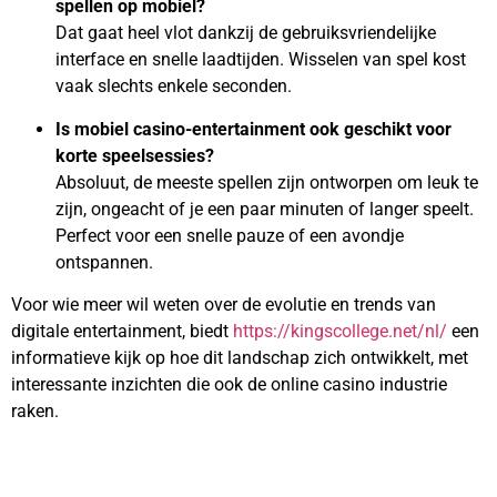
spellen op mobiel?
Dat gaat heel vlot dankzij de gebruiksvriendelijke
interface en snelle laadtijden. Wisselen van spel kost
vaak slechts enkele seconden.
Is mobiel casino-entertainment ook geschikt voor
korte speelsessies?
Absoluut, de meeste spellen zijn ontworpen om leuk te
zijn, ongeacht of je een paar minuten of langer speelt.
Perfect voor een snelle pauze of een avondje
ontspannen.
Voor wie meer wil weten over de evolutie en trends van
digitale entertainment, biedt
https://kingscollege.net/nl/
een
informatieve kijk op hoe dit landschap zich ontwikkelt, met
interessante inzichten die ook de online casino industrie
raken.