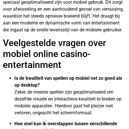
speciaal geoptimaliseerd zijn voor mobiel gebruik. Dit zorgt
voor afwisseling en een aanhoudend gevoel van verrassing,
waardoor het steeds opnieuw boeiend blijft. Het draagt bij
aan een moderne en dynamische vorm van entertainment
die ingaat op de snelle levensstijl van de mobiele gebruiker.
Veelgestelde vragen over
mobiel online casino-
entertainment
Is de kwaliteit van spellen op mobiel net zo goed als
op desktop?
Zeker, de meeste spellen zijn geoptimaliseerd om
dezelfde visuele en interactieve kwaliteit te bieden op
mobiele apparaten. Hierdoor gaat het plezier niet
verloren, ongeacht het schermformaat.
Hoe snel kan ik overstappen tussen verschillende