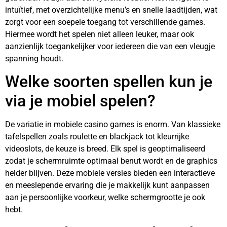
intuïtief, met overzichtelijke menu’s en snelle laadtijden, wat
zorgt voor een soepele toegang tot verschillende games.
Hiermee wordt het spelen niet alleen leuker, maar ook
aanzienlijk toegankelijker voor iedereen die van een vleugje
spanning houdt.
Welke soorten spellen kun je
via je mobiel spelen?
De variatie in mobiele casino games is enorm. Van klassieke
tafelspellen zoals roulette en blackjack tot kleurrijke
videoslots, de keuze is breed. Elk spel is geoptimaliseerd
zodat je schermruimte optimaal benut wordt en de graphics
helder blijven. Deze mobiele versies bieden een interactieve
en meeslepende ervaring die je makkelijk kunt aanpassen
aan je persoonlijke voorkeur, welke schermgrootte je ook
hebt.