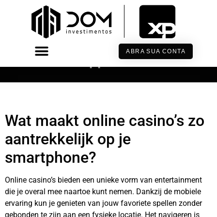
Ontdek de Spannende Wereld
van Online Casino
Entertainment op je Mobiele
ABRA SUA CONTA
Apparaat
TRABALHE CONOSCO
Wat maakt online casino’s zo
aantrekkelijk op je
smartphone?
Online casino’s bieden een unieke vorm van entertainment
die je overal mee naartoe kunt nemen. Dankzij de mobiele
ervaring kun je genieten van jouw favoriete spellen zonder
gebonden te zijn aan een fysieke locatie. Het navigeren is