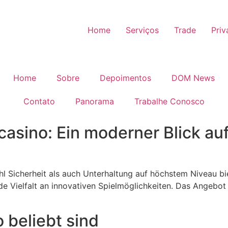
Home
Serviços
Trade
Priv
Home
Sobre
Depoimentos
DOM News
Contato
Panorama
Trabalhe Conosco
 casino: Ein moderner Blick au
ohl Sicherheit als auch Unterhaltung auf höchstem Niveau bi
 Vielfalt an innovativen Spielmöglichkeiten. Das Angebot 
 beliebt sind