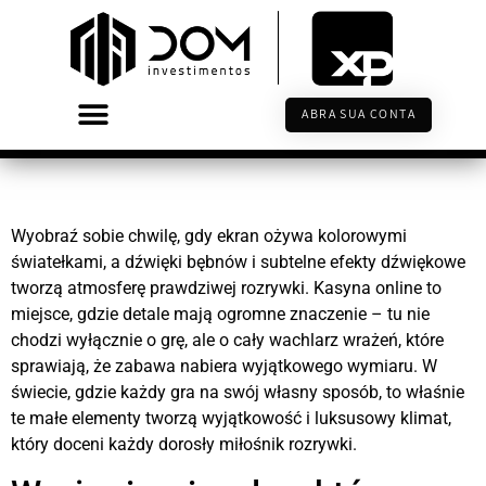
Magia detali w rozrywce
online: jak kasyna internetowe
podnoszą standard zabawy
ABRA SUA CONTA
Wyobraź sobie chwilę, gdy ekran ożywa kolorowymi
światełkami, a dźwięki bębnów i subtelne efekty dźwiękowe
tworzą atmosferę prawdziwej rozrywki. Kasyna online to
miejsce, gdzie detale mają ogromne znaczenie – tu nie
chodzi wyłącznie o grę, ale o cały wachlarz wrażeń, które
sprawiają, że zabawa nabiera wyjątkowego wymiaru. W
świecie, gdzie każdy gra na swój własny sposób, to właśnie
te małe elementy tworzą wyjątkowość i luksusowy klimat,
który doceni każdy dorosły miłośnik rozrywki.