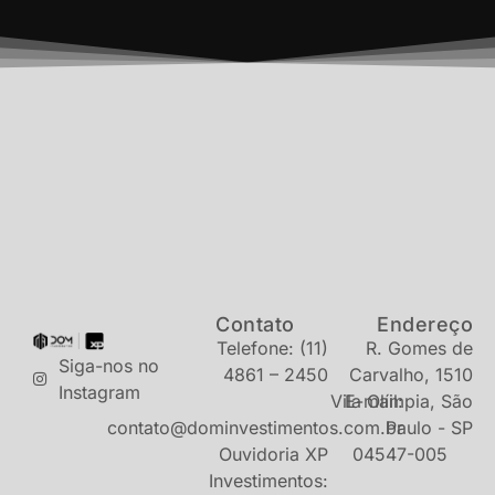
Contato
Endereço
Telefone: (11)
R. Gomes de
Siga-nos no
4861 – 2450
Carvalho, 1510
Instagram
Vila Olímpia, São
E-mail:
contato@dominvestimentos.com.br
Paulo - SP
Ouvidoria XP
04547-005
Investimentos: