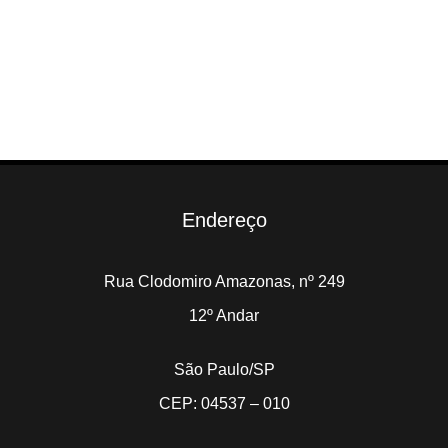
Endereço
Rua Clodomiro Amazonas, nº 249
12º Andar
São Paulo/SP
CEP: 04537 – 010