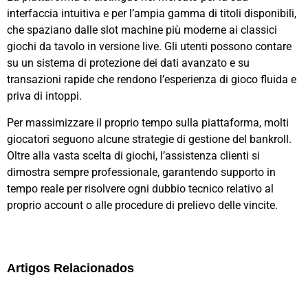
interfaccia intuitiva e per l’ampia gamma di titoli disponibili,
che spaziano dalle slot machine più moderne ai classici
giochi da tavolo in versione live. Gli utenti possono contare
su un sistema di protezione dei dati avanzato e su
transazioni rapide che rendono l’esperienza di gioco fluida e
priva di intoppi.
Per massimizzare il proprio tempo sulla piattaforma, molti
giocatori seguono alcune strategie di gestione del bankroll.
Oltre alla vasta scelta di giochi, l’assistenza clienti si
dimostra sempre professionale, garantendo supporto in
tempo reale per risolvere ogni dubbio tecnico relativo al
proprio account o alle procedure di prelievo delle vincite.
Artigos Relacionados