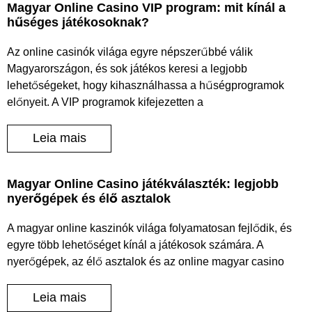
Magyar Online Casino VIP program: mit kínál a
hűséges játékosoknak?
Az online casinók világa egyre népszerűbbé válik
Magyarországon, és sok játékos keresi a legjobb
lehetőségeket, hogy kihasználhassa a hűségprogramok
előnyeit. A VIP programok kifejezetten a
Leia mais
Magyar Online Casino játékválaszték: legjobb
nyerőgépek és élő asztalok
A magyar online kaszinók világa folyamatosan fejlődik, és
egyre több lehetőséget kínál a játékosok számára. A
nyerőgépek, az élő asztalok és az online magyar casino
Leia mais