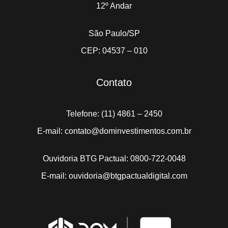
12º Andar
São Paulo/SP
CEP: 04537 – 010
Contato
Telefone: (11) 4861 – 2450
E-mail: contato@dominvestimentos.com.br
Ouvidoria BTG Pactual: 0800-722-0048
E-mail: ouvidoria@btgpactualdigital.com