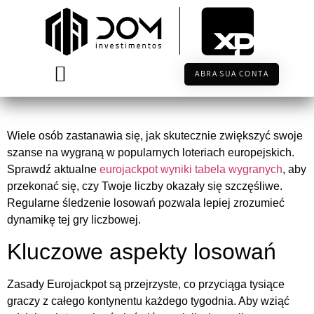
Strategie i emocje towarzyszące
grze w Eurojackpot
ABRA SUA CONTA
TRABALHE CONOSCO
Wiele osób zastanawia się, jak skutecznie zwiększyć swoje
szanse na wygraną w popularnych loteriach europejskich.
Sprawdź aktualne
eurojackpot wyniki tabela wygranych
, aby
przekonać się, czy Twoje liczby okazały się szczęśliwe.
Regularne śledzenie losowań pozwala lepiej zrozumieć
dynamikę tej gry liczbowej.
Kluczowe aspekty losowań
Zasady Eurojackpot są przejrzyste, co przyciąga tysiące
graczy z całego kontynentu każdego tygodnia. Aby wziąć