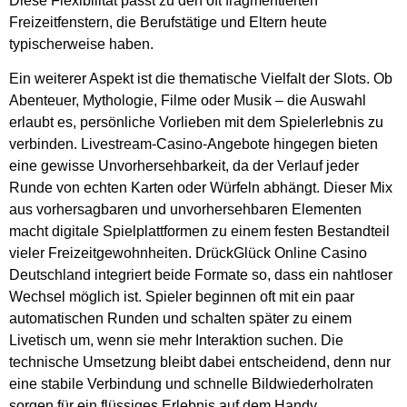
Diese Flexibilität passt zu den oft fragmentierten
Freizeitfenstern, die Berufstätige und Eltern heute
typischerweise haben.
Ein weiterer Aspekt ist die thematische Vielfalt der Slots. Ob
Abenteuer, Mythologie, Filme oder Musik – die Auswahl
erlaubt es, persönliche Vorlieben mit dem Spielerlebnis zu
verbinden. Livestream-Casino-Angebote hingegen bieten
eine gewisse Unvorhersehbarkeit, da der Verlauf jeder
Runde von echten Karten oder Würfeln abhängt. Dieser Mix
aus vorhersagbaren und unvorhersehbaren Elementen
macht digitale Spielplattformen zu einem festen Bestandteil
vieler Freizeitgewohnheiten. DrückGlück Online Casino
Deutschland integriert beide Formate so, dass ein nahtloser
Wechsel möglich ist. Spieler beginnen oft mit ein paar
automatischen Runden und schalten später zu einem
Livetisch um, wenn sie mehr Interaktion suchen. Die
technische Umsetzung bleibt dabei entscheidend, denn nur
eine stabile Verbindung und schnelle Bildwiederholraten
sorgen für ein flüssiges Erlebnis auf dem Handy.