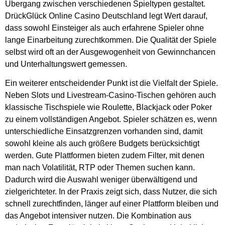
Übergang zwischen verschiedenen Spieltypen gestaltet.
DrückGlück Online Casino Deutschland legt Wert darauf,
dass sowohl Einsteiger als auch erfahrene Spieler ohne
lange Einarbeitung zurechtkommen. Die Qualität der Spiele
selbst wird oft an der Ausgewogenheit von Gewinnchancen
und Unterhaltungswert gemessen.
Ein weiterer entscheidender Punkt ist die Vielfalt der Spiele.
Neben Slots und Livestream-Casino-Tischen gehören auch
klassische Tischspiele wie Roulette, Blackjack oder Poker
zu einem vollständigen Angebot. Spieler schätzen es, wenn
unterschiedliche Einsatzgrenzen vorhanden sind, damit
sowohl kleine als auch größere Budgets berücksichtigt
werden. Gute Plattformen bieten zudem Filter, mit denen
man nach Volatilität, RTP oder Themen suchen kann.
Dadurch wird die Auswahl weniger überwältigend und
zielgerichteter. In der Praxis zeigt sich, dass Nutzer, die sich
schnell zurechtfinden, länger auf einer Plattform bleiben und
das Angebot intensiver nutzen. Die Kombination aus