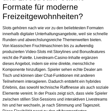
Formate für moderne
Freizeitgewohnheiten?
Slots gehören nach wie vor zu den beliebtesten Formaten
innerhalb digitaler Unterhaltungsangebote, weil sie schnelle
Runden und abwechslungsreiche Themenwelten bieten.
Von klassischen Fruchtmaschinen bis zu aufwendig
produzierten Video-Slots mit Storylines und Bonusfeatures
reicht die Palette. Livestream-Casino-Inhalte ergänzen
dieses Angebot, indem sie eine direkte, menschliche
Komponente hinzufügen. Spieler sehen echte Dealer am
Tisch und können über Chat-Funktionen mit anderen
Teilnehmern interagieren. Dadurch entsteht ein hybrides
Erlebnis, das sowohl technische Raffinesse als auch soziale
Elemente vereint. In der Praxis zeigt sich, dass viele Spieler
zwischen stillen Slot-Sessions und interaktiven Livestreams
hin und her wechseln, je nach Stimmung und Tageszeit.