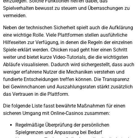
einzulegen. Solche Funktionen helfen dabei, das
Spielverhalten bewusst zu steuern und Überraschungen zu
vermeiden.
Neben der technischen Sicherheit spielt auch die Aufklärung
eine wichtige Rolle. Viele Plattformen stellen ausführliche
Hilfeseiten zur Verfügung, in denen die Regeln der einzelnen
Spiele erklärt werden. Chicken road geht hier einen Schritt
weiter und bietet kurze Video-Tutorials, die die wichtigsten
Abläufe visualisieren. Dadurch wird sichergestellt, dass auch
weniger erfahrene Nutzer die Mechaniken verstehen und
fundierte Entscheidungen treffen können. Die Transparenz
bei Gewinnchancen und Auszahlungsraten stärkt zusätzlich
das Vertrauen in die Plattform.
Die folgende Liste fasst bewährte Maßnahmen für einen
sicheren Umgang mit Online-Casinos zusammen:
Regelmäßige Überprüfung der persönlichen
Spielgrenzen und Anpassung bei Bedarf