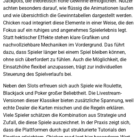
Jackpots, die theoretisch hohe Gewinne ermöglichen. Nutzer
achten besonders darauf, wie flüssig die Animationen laufen
und wie übersichtlich die Gewinntabellen dargestellt werden.
Chicken road integriert diese Elemente in einer Weise, die den
Fokus auf ein ruhiges und angenehmes Spielerlebnis legt.
Statt hektischer Effekte stehen klare Grafiken und
nachvollziehbare Mechaniken im Vordergrund. Das führt
dazu, dass Spieler länger bei einem Spiel bleiben können,
ohne sich überfordert zu fühlen. Auch die Möglichkeit, die
Einsatzhöhe flexibel anzupassen, trägt zur individuellen
Steuerung des Spielverlaufs bei.
Neben den Slots erfreuen sich auch Spiele wie Roulette,
Blackjack und Poker großer Beliebtheit. Die Livestream-
Versionen dieser Klassiker bieten zusätzliche Spannung, weil
echte Dealer die Karten mischen und die Regeln erklären.
Viele Spieler schätzen die Kombination aus Strategie und
Zufall, die diese Spiele auszeichnet. In der Praxis zeigt sich,
dass die Plattformen durch gut strukturierte Tutorials den