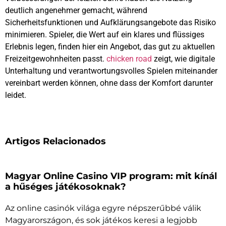
deutlich angenehmer gemacht, während
Sicherheitsfunktionen und Aufklärungsangebote das Risiko
minimieren. Spieler, die Wert auf ein klares und flüssiges
Erlebnis legen, finden hier ein Angebot, das gut zu aktuellen
Freizeitgewohnheiten passt.
chicken road
zeigt, wie digitale
Unterhaltung und verantwortungsvolles Spielen miteinander
vereinbart werden können, ohne dass der Komfort darunter
leidet.
Artigos Relacionados
Magyar Online Casino VIP program: mit kínál
a hűséges játékosoknak?
Az online casinók világa egyre népszerűbbé válik
Magyarországon, és sok játékos keresi a legjobb