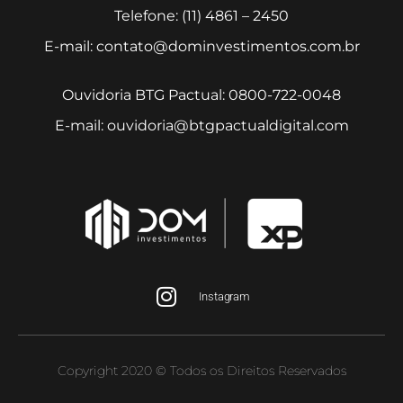
Telefone: (11) 4861 – 2450
E-mail: contato@dominvestimentos.com.br
Ouvidoria BTG Pactual: 0800-722-0048
E-mail: ouvidoria@btgpactualdigital.com
Instagram
Copyright 2020 © Todos os Direitos Reservados