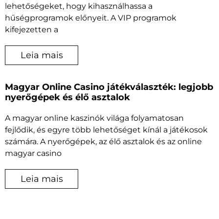
lehetőségeket, hogy kihasználhassa a
hűségprogramok előnyeit. A VIP programok
kifejezetten a
Leia mais
Magyar Online Casino játékválaszték: legjobb
nyerőgépek és élő asztalok
A magyar online kaszinók világa folyamatosan
fejlődik, és egyre több lehetőséget kínál a játékosok
számára. A nyerőgépek, az élő asztalok és az online
magyar casino
Leia mais