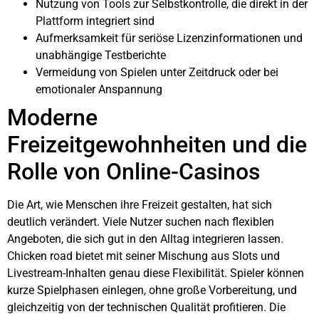
Nutzung von Tools zur Selbstkontrolle, die direkt in der
Plattform integriert sind
Aufmerksamkeit für seriöse Lizenzinformationen und
unabhängige Testberichte
Vermeidung von Spielen unter Zeitdruck oder bei
emotionaler Anspannung
Moderne
Freizeitgewohnheiten und die
Rolle von Online-Casinos
Die Art, wie Menschen ihre Freizeit gestalten, hat sich
deutlich verändert. Viele Nutzer suchen nach flexiblen
Angeboten, die sich gut in den Alltag integrieren lassen.
Chicken road bietet mit seiner Mischung aus Slots und
Livestream-Inhalten genau diese Flexibilität. Spieler können
kurze Spielphasen einlegen, ohne große Vorbereitung, und
gleichzeitig von der technischen Qualität profitieren. Die