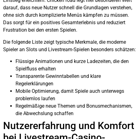
Einstieg erleichtern. Chicken road legt hier besonderen Wert
darauf, dass neue Nutzer schnell die Grundlagen verstehen,
ohne sich durch komplizierte Menüs kämpfen zu müssen.
Das sorgt für ein positives Gesamterlebnis und reduziert
Frustration bei den ersten Spielen.
Die folgende Liste zeigt typische Merkmale, die moderne
Spieler an Slots und Livestream-Spielen besonders schätzen:
Flüssige Animationen und kurze Ladezeiten, die den
Spielfluss erhalten
Transparente Gewinntabellen und klare
Regelerklärungen
Mobile Optimierung, damit Spiele auch unterwegs
problemlos laufen
Regelmäßige neue Themen und Bonusmechanismen,
die Abwechslung schaffen
Nutzererfahrung und Komfort
bei Livestream-Casino-