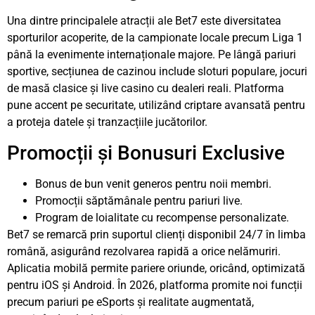
Una dintre principalele atracții ale Bet7 este diversitatea
sporturilor acoperite, de la campionate locale precum Liga 1
până la evenimente internaționale majore. Pe lângă pariuri
sportive, secțiunea de cazinou include sloturi populare, jocuri
de masă clasice și live casino cu dealeri reali. Platforma
pune accent pe securitate, utilizând criptare avansată pentru
a proteja datele și tranzacțiile jucătorilor.
Promocții și Bonusuri Exclusive
Bonus de bun venit generos pentru noii membri.
Promocții săptămânale pentru pariuri live.
Program de loialitate cu recompense personalizate.
Bet7 se remarcă prin suportul clienți disponibil 24/7 în limba
română, asigurând rezolvarea rapidă a orice nelămuriri.
Aplicatia mobilă permite pariere oriunde, oricând, optimizată
pentru iOS și Android. În 2026, platforma promite noi funcții
precum pariuri pe eSports și realitate augmentată,