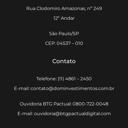
Rua Clodomiro Amazonas, nº 249
12º Andar
São Paulo/SP
CEP: 04537 – 010
Contato
Telefone: (11) 4861 – 2450
E-mail: contato@dominvestimentos.com.br
Ouvidoria BTG Pactual: 0800-722-0048
E-mail: ouvidoria@btgpactualdigital.com