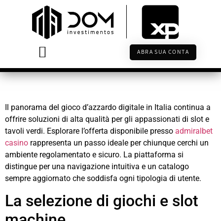
Esperienza e divertimento su
Admiralbet: Guida al gioco
online
ABRA SUA CONTA
TRABALHE CONOSCO
Il panorama del gioco d’azzardo digitale in Italia continua a
offrire soluzioni di alta qualità per gli appassionati di slot e
tavoli verdi. Esplorare l’offerta disponibile presso
admiralbet
casino
rappresenta un passo ideale per chiunque cerchi un
ambiente regolamentato e sicuro. La piattaforma si
distingue per una navigazione intuitiva e un catalogo
sempre aggiornato che soddisfa ogni tipologia di utente.
La selezione di giochi e slot
machine