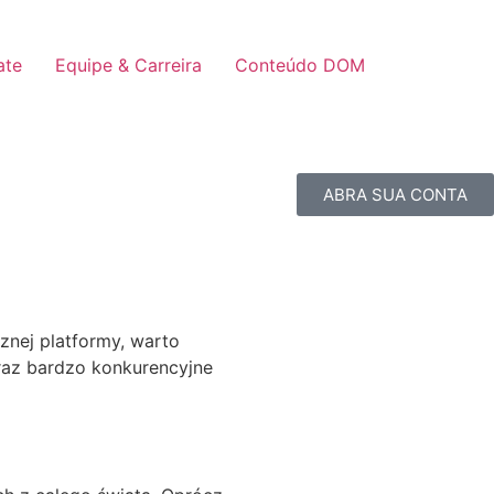
ate
Equipe & Carreira
Conteúdo DOM
ABRA SUA CONTA
nej platformy, warto
raz bardzo konkurencyjne